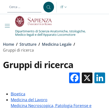
Salta al contenuto principale
Skip to footer content
IT
SELETTORE LINGUA: CURREN
Dipartimento di Scienze Anatomiche, Istologiche,
Medico-legali e dell'Apparato Locomotore
Briciole di pane
Home
/
Strutture
/
Medicina Legale
/
Gruppi di ricerca
Gruppi di ricerca
Facebo
X
Bioetica
Medicina del Lavoro
Medicina Necroscopica, Patologia Forense e