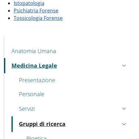
Istopatologia
Psichiatria Forense
Tossicologia Forense
MAIN NAVIGATION
Anatomia Umana
Medicina Legale
Attivo
Presentazione
Personale
Servizi
Gruppi di ricerca
Attivo
Bioetica