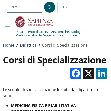
Salta al contenuto principale
Skip to footer content
IT
SELETTORE LINGUA: CURREN
Dipartimento di Scienze Anatomiche, Istologiche,
Medico-legali e dell'Apparato Locomotore
Briciole di pane
Home
/
Didattica
/
Corsi di Specializzazione
Corsi di Specializzazione
Facebo
X
Le scuole di specializzazione fornite dal dipartimeto
sono:
MEDICINA FISICA E RIABILITATIVA