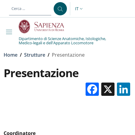
Salta al contenuto principale
Skip to footer content
IT
SELETTORE LINGUA: CURREN
Dipartimento di Scienze Anatomiche, Istologiche,
Medico-legali e dell'Apparato Locomotore
Briciole di pane
Home
/
Strutture
/
Presentazione
Presentazione
Facebo
X
Coordinatore