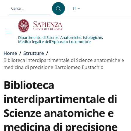
Salta al contenuto principale
Skip to footer content
IT
SELETTORE LINGUA: CURREN
Dipartimento di Scienze Anatomiche, Istologiche,
Medico-legali e dell'Apparato Locomotore
Briciole di pane
Home
/
Strutture
/
Biblioteca interdipartimentale di Scienze anatomiche e
medicina di precisione Bartolomeo Eustachio
Biblioteca
interdipartimentale di
Scienze anatomiche e
medicina di precisione