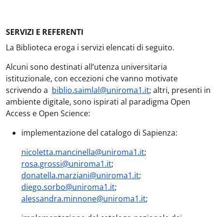
SERVIZI E REFERENTI
La Biblioteca eroga i servizi elencati di seguito.
Alcuni sono destinati all’utenza universitaria
istituzionale, con eccezioni che vanno motivate
scrivendo a
biblio.saimlal@uniroma1.it
; altri, presenti in
ambiente digitale, sono ispirati al paradigma Open
Access e Open Science:
implementazione del catalogo di Sapienza:
nicoletta.mancinella@uniroma1.it
;
rosa.grossi@uniroma1.it
;
donatella.marziani@uniroma1.it
;
diego.sorbo@uniroma1.it
;
alessandra.minnone@uniroma1.it
;