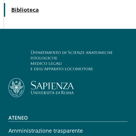
Attivo
Biblioteca
Footer menu
ATENEO
Amministrazione trasparente