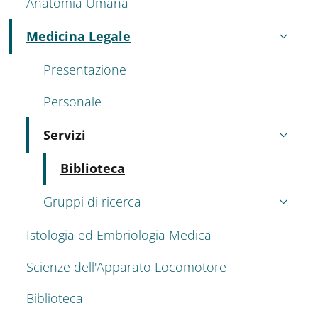
Anatomia Umana
Medicina Legale
Attivo
Presentazione
Personale
Servizi
Attivo
Attivo
Biblioteca
Gruppi di ricerca
Istologia ed Embriologia Medica
Scienze dell'Apparato Locomotore
Biblioteca