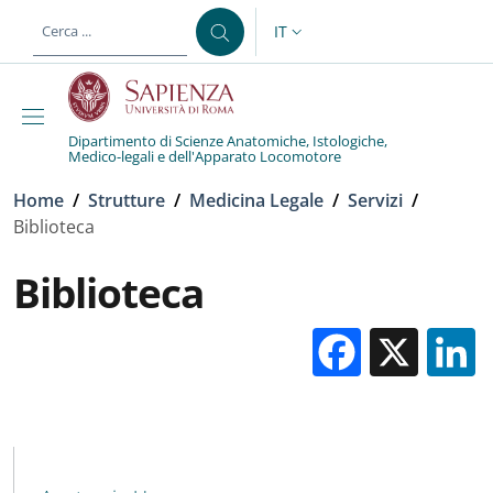
Salta al contenuto principale
Skip to footer content
IT
SELETTORE LINGUA: CURREN
Dipartimento di Scienze Anatomiche, Istologiche,
Medico-legali e dell'Apparato Locomotore
Briciole di pane
Home
/
Strutture
/
Medicina Legale
/
Servizi
/
Biblioteca
Biblioteca
Facebo
X
MAIN NAVIGATION