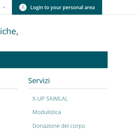
Login to your personal area
N
NGUAGE SWITCHER: CURRENT LANGUAGE
iche,
tologiche, Medico-l
Servizi
X-UP SAIMLAL
Modulistica
Donazione del corpo