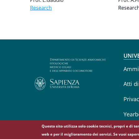
Prof. E.Gaudio
Prof. A.Fi
Research
Researc
Fo
UNIV
Ammin
Atti d
Priva
Yearb
Questo sito utilizza solo cookie tecnici, propri e di t
web e per il miglioramento dei servizi. Se vuoi saper