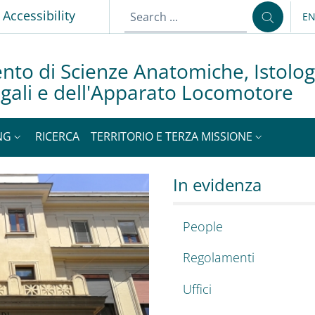
p
Accessibility
E
LA
nto di Scienze Anatomiche, Istolog
gali e dell'Apparato Locomotore
NG
RICERCA
TERRITORIO E TERZA MISSIONE
enze Anatomiche, Is
LAL
In evidenza
People
Regolamenti
Uffici