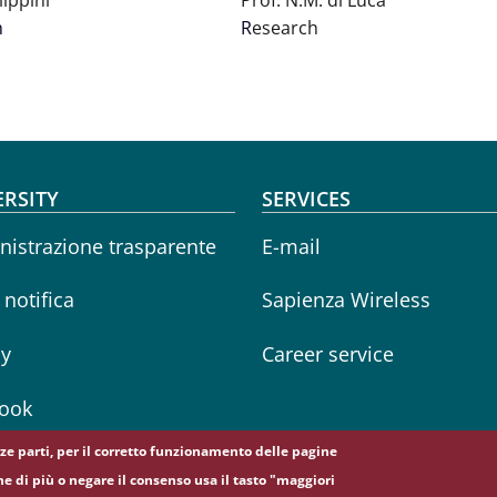
lippini
Prof. N.M. di Luca
h
R
esearch
oter menu
ERSITY
SERVICES
istrazione trasparente
E-mail
i notifica
Sapienza Wireless
cy
Career service
ook
erze parti, per il corretto funzionamento delle pagine
ne di più o negare il consenso usa il tasto "maggiori