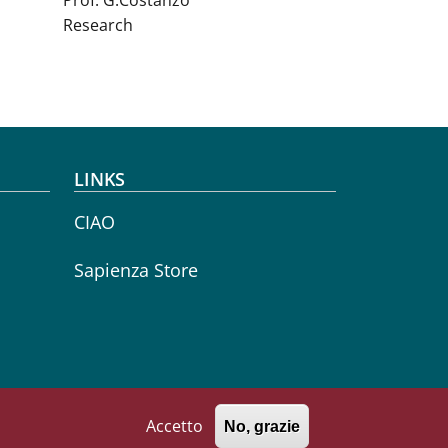
Prof. G.Costanzo
Research
LINKS
CIAO
Sapienza Store
Accetto
No, grazie