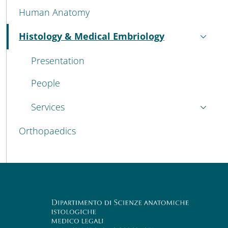
Human Anatomy
Histology & Medical Embriology
Active
Presentation
People
Services
Orthopaedics