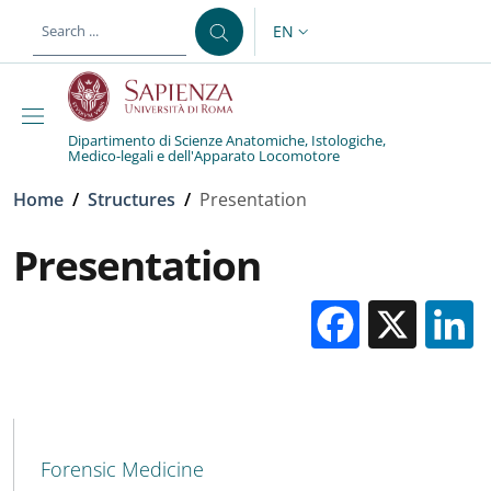
Skip to main content
Skip to footer content
EN
LANGUAGE SWITCHER: CURR
Dipartimento di Scienze Anatomiche, Istologiche,
Medico-legali e dell'Apparato Locomotore
Breadcrumb
Home
/
Structures
/
Presentation
Presentation
Facebo
X
MAIN NAVIGATION
Forensic Medicine