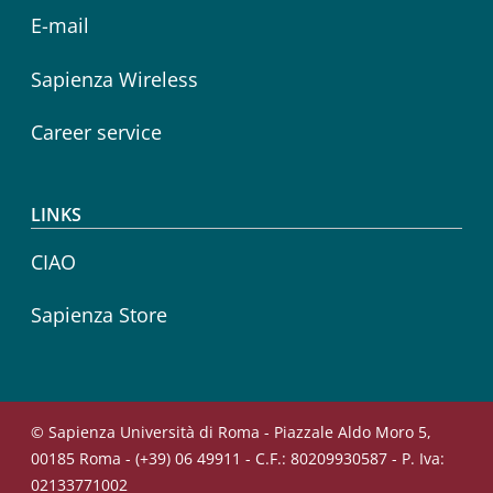
E-mail
Sapienza Wireless
Career service
LINKS
CIAO
Sapienza Store
© Sapienza Università di Roma - Piazzale Aldo Moro 5,
00185 Roma - (+39) 06 49911 - C.F.: 80209930587 - P. Iva:
02133771002