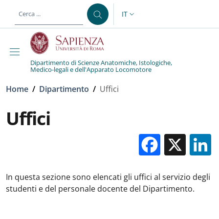
Salta al contenuto principale
Skip to footer content
IT
SELETTORE LINGUA: CURREN
Dipartimento di Scienze Anatomiche, Istologiche,
Medico-legali e dell'Apparato Locomotore
Briciole di pane
Home
/
Dipartimento
/
Uffici
Uffici
Facebo
X
In questa sezione sono elencati gli uffici al servizio degli
studenti e del personale docente del Dipartimento.