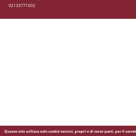
02133771002
Questo sito utilizza solo cookie tecnici, propri e di terze parti, per il corre