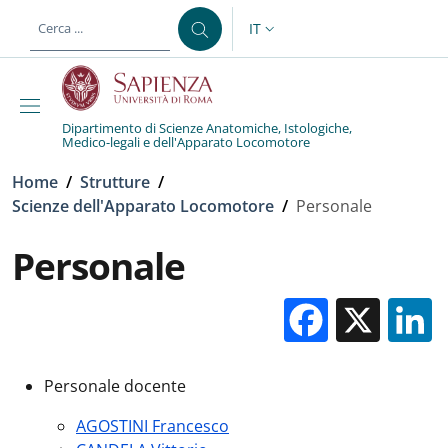
Salta al contenuto principale
Skip to footer content
IT
SELETTORE LINGUA: CURREN
Dipartimento di Scienze Anatomiche, Istologiche,
Medico-legali e dell'Apparato Locomotore
Briciole di pane
Home
/
Strutture
/
Scienze dell'Apparato Locomotore
/
Personale
Personale
Facebo
X
Personale docente
AGOSTINI Francesco