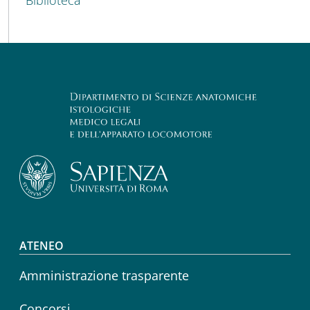
Footer menu
ATENEO
Amministrazione trasparente
Concorsi