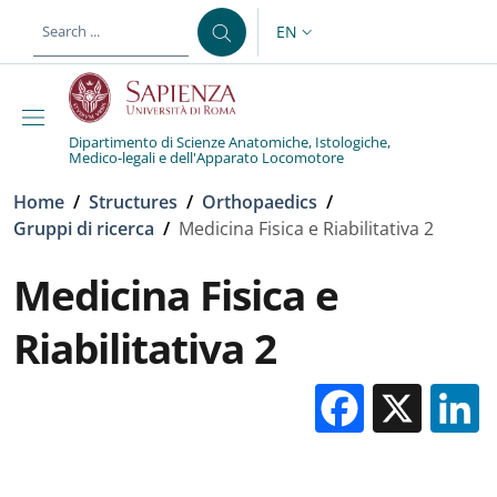
Skip to main content
Skip to footer content
EN
LANGUAGE SWITCHER: CURR
Dipartimento di Scienze Anatomiche, Istologiche,
Medico-legali e dell'Apparato Locomotore
Breadcrumb
Home
/
Structures
/
Orthopaedics
/
Gruppi di ricerca
/
Medicina Fisica e Riabilitativa 2
Medicina Fisica e
Riabilitativa 2
Facebo
X