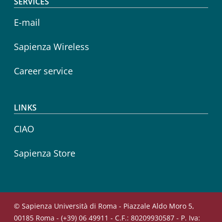
SERVICES
E-mail
Sapienza Wireless
Career service
LINKS
CIAO
Sapienza Store
© Sapienza Università di Roma - Piazzale Aldo Moro 5,
00185 Roma - (+39) 06 49911 - C.F.: 80209930587 - P. Iva: