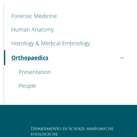
MAIN NAVIGATION
Forensic Medicine
Human Anatomy
Histology & Medical Embriology
Orthopaedics
Active
Presentation
People