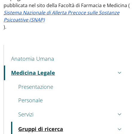
pubblicata nel sito della Facoltà di Farmacia e Medicina (
Sistema Nazionale di Allerta Precoce sulle Sostanze
Psicoattive (SNAP)
).
MAIN NAVIGATION
Anatomia Umana
Medicina Legale
Attivo
Presentazione
Personale
Servizi
Gruppi di ricerca
Attivo