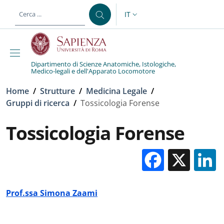
Salta al contenuto principale
Skip to footer content
IT
SELETTORE LINGUA: CURREN
Dipartimento di Scienze Anatomiche, Istologiche,
Medico-legali e dell'Apparato Locomotore
Briciole di pane
Home
/
Strutture
/
Medicina Legale
/
Gruppi di ricerca
/
Tossicologia Forense
Tossicologia Forense
Facebo
X
Prof.ssa Simona Zaami