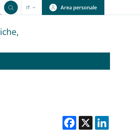
Area personale
IT
SELETTORE LINGUA: CURRENT LANGUAGE
iche,
Facebook
X
Linked