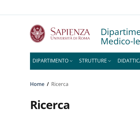
Slim to
Salta al contenuto principale
Skip to footer content
Dipartime
Medico-le
DIPARTIMENTO
STRUTTURE
DIDATTIC
Briciole di pane
Home
/
Ricerca
Ricerca