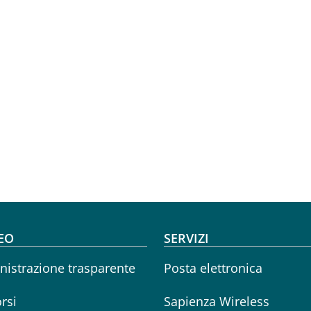
oter menu
EO
SERVIZI
istrazione trasparente
Posta elettronica
rsi
Sapienza Wireless