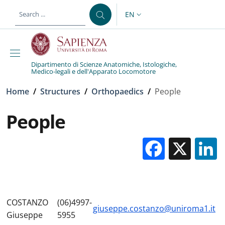
Skip to main content
Skip to footer content
EN
LANGUAGE SWITCHER: CURR
Dipartimento di Scienze Anatomiche, Istologiche,
Medico-legali e dell'Apparato Locomotore
Breadcrumb
Home
/
Structures
/
Orthopaedics
/
People
People
Facebo
X
COSTANZO
(06)4997-
giuseppe.costanzo@uniroma1.it
Giuseppe
5955