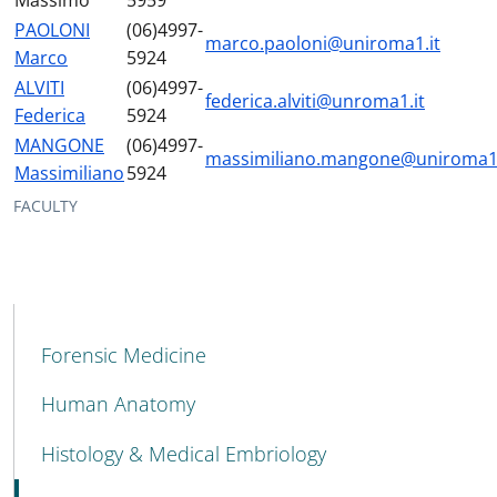
Massimo
5959
PAOLONI
(06)4997-
marco.paoloni@uniroma1.it
Marco
5924
ALVITI
(06)4997-
federica.alviti@unroma1.it
Federica
5924
MANGONE
(06)4997-
massimiliano.mangone@uniroma1.
Massimiliano
5924
FACULTY
MAIN NAVIGATION
Forensic Medicine
Human Anatomy
Histology & Medical Embriology