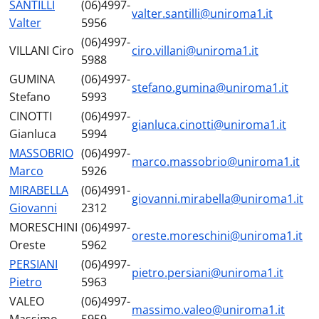
SANTILLI
(06)4997-
valter.santilli@uniroma1.it
Valter
5956
(06)4997-
VILLANI Ciro
ciro.villani@uniroma1.it
5988
GUMINA
(06)4997-
stefano.gumina@uniroma1.it
Stefano
5993
CINOTTI
(06)4997-
gianluca.cinotti@uniroma1.it
Gianluca
5994
MASSOBRIO
(06)4997-
marco.massobrio@uniroma1.it
Marco
5926
MIRABELLA
(06)4991-
giovanni.mirabella@uniroma1.it
Giovanni
2312
MORESCHINI
(06)4997-
oreste.moreschini@uniroma1.it
Oreste
5962
PERSIANI
(06)4997-
pietro.persiani@uniroma1.it
Pietro
5963
VALEO
(06)4997-
massimo.valeo@uniroma1.it