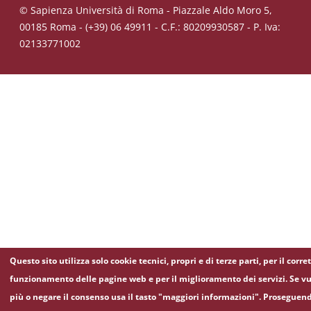
© Sapienza Università di Roma - Piazzale Aldo Moro 5,
00185 Roma - (+39) 06 49911 - C.F.: 80209930587 - P. Iva:
02133771002
Questo sito utilizza solo cookie tecnici, propri e di terze parti, per il corre
funzionamento delle pagine web e per il miglioramento dei servizi. Se vu
più o negare il consenso usa il tasto "maggiori informazioni". Proseguen