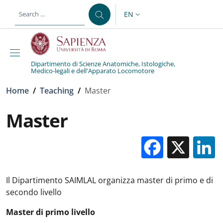
Skip to main content
Skip to footer content
EN
LANGUAGE SWITCHER: CURR
Dipartimento di Scienze Anatomiche, Istologiche,
Medico-legali e dell'Apparato Locomotore
Breadcrumb
Home
/
Teaching
/
Master
Master
Facebo
X
Il Dipartimento SAIMLAL organizza master di primo e di
secondo livello
Master di primo livello