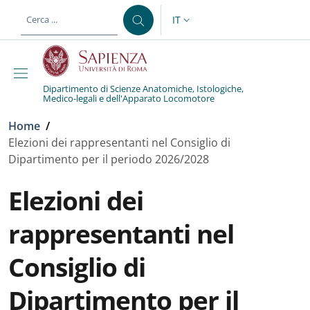
Salta al contenuto principale
Skip to footer content
IT
SELETTORE LINGUA: CURREN
Dipartimento di Scienze Anatomiche, Istologiche,
Medico-legali e dell'Apparato Locomotore
Briciole di pane
Home
/
Elezioni dei rappresentanti nel Consiglio di
Dipartimento per il periodo 2026/2028
Elezioni dei
rappresentanti nel
Consiglio di
Dipartimento per il