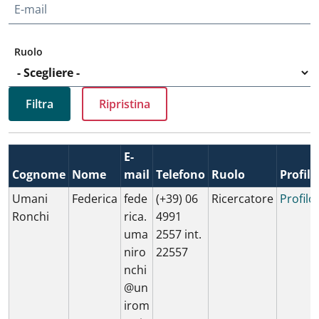
E-mail
Ruolo
E-
Cognome
Nome
mail
Telefono
Ruolo
Profilo
Umani
Federica
fede
(+39) 06
Ricercatore
Profilo
Ronchi
rica.
4991
uma
2557 int.
niro
22557
nchi
@un
irom