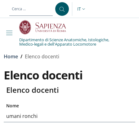
Salta al contenuto principale
Skip to footer content
IT
SELETTORE LINGUA: CURREN
Dipartimento di Scienze Anatomiche, Istologiche,
Medico-legali e dell'Apparato Locomotore
Briciole di pane
Home
/
Elenco docenti
Elenco docenti
Elenco docenti
Nome