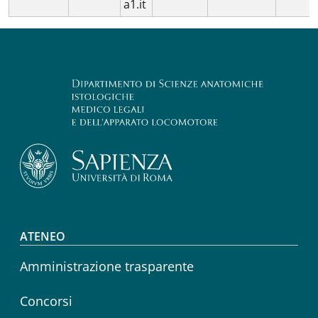
a1.it
Footer menu
ATENEO
Amministrazione trasparente
Concorsi