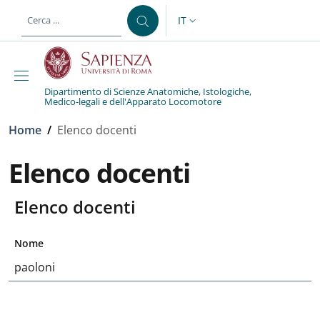
Salta al contenuto principale
Skip to footer content
IT
SELETTORE LINGUA: CURREN
Dipartimento di Scienze Anatomiche, Istologiche,
Medico-legali e dell'Apparato Locomotore
Briciole di pane
Home
/
Elenco docenti
Elenco docenti
Elenco docenti
Nome