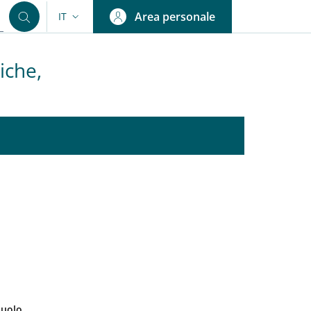
Area personale
IT
SELETTORE LINGUA: CURRENT LANGUAGE
iche,
uolo