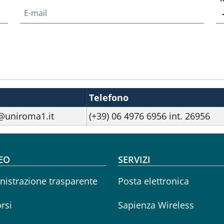
E-mail
Telefono
@uniroma1.it
(+39) 06 4976 6956 int. 26956
oter menu
EO
SERVIZI
istrazione trasparente
Posta elettronica
rsi
Sapienza Wireless