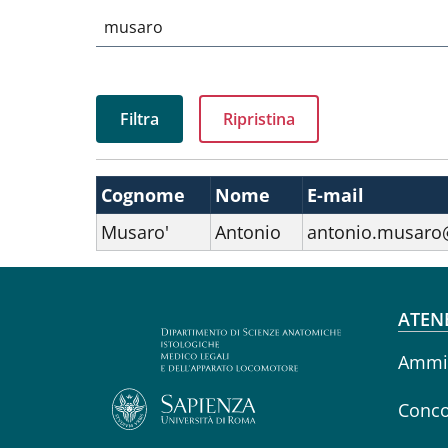
Cognome
Nome
E-mail
Musaro'
Antonio
antonio.musaro
Fo
ATEN
Ammin
Conco