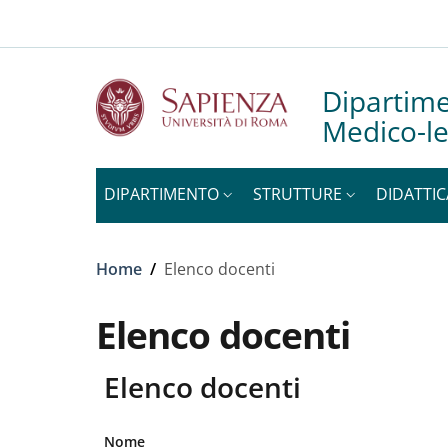
Slim to
Salta al contenuto principale
Skip to footer content
Dipartime
Medico-le
DIPARTIMENTO
STRUTTURE
DIDATTIC
Briciole di pane
Home
/
Elenco docenti
Elenco docenti
Elenco docenti
Nome