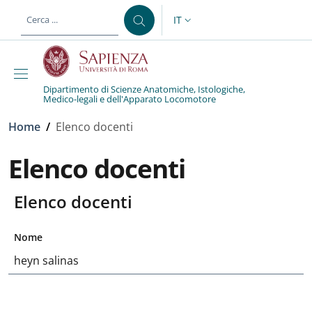
Salta al contenuto principale
Skip to footer content
IT
SELETTORE LINGUA: CURREN
Dipartimento di Scienze Anatomiche, Istologiche,
Medico-legali e dell'Apparato Locomotore
Briciole di pane
Home
/
Elenco docenti
Elenco docenti
Elenco docenti
Nome