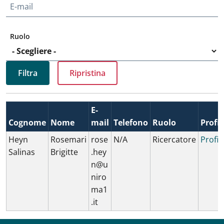
E-mail
Ruolo
E-
Cognome
Nome
mail
Telefono
Ruolo
Profil
Heyn
Rosemari
rose
N/A
Ricercatore
Profil
Salinas
Brigitte
.hey
n@u
niro
ma1
.it