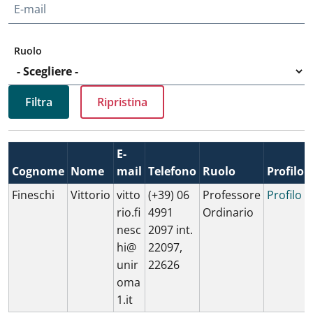
E-mail
Ruolo
E-
Cognome
Nome
mail
Telefono
Ruolo
Profilo
Fineschi
Vittorio
vitto
(+39) 06
Professore
Profilo
rio.fi
4991
Ordinario
nesc
2097 int.
hi@
22097,
unir
22626
oma
1.it