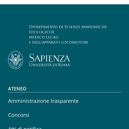
Footer menu
ATENEO
Amministrazione trasparente
Concorsi
Atti di notifica