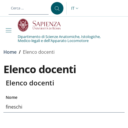
Salta al contenuto principale
Skip to footer content
IT
SELETTORE LINGUA: CURREN
Dipartimento di Scienze Anatomiche, Istologiche,
Medico-legali e dell'Apparato Locomotore
Briciole di pane
Home
/
Elenco docenti
Elenco docenti
Elenco docenti
Nome