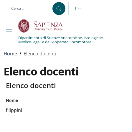
Salta al contenuto principale
Skip to footer content
IT
SELETTORE LINGUA: CURREN
Dipartimento di Scienze Anatomiche, Istologiche,
Medico-legali e dell'Apparato Locomotore
Briciole di pane
Home
/
Elenco docenti
Elenco docenti
Elenco docenti
Nome