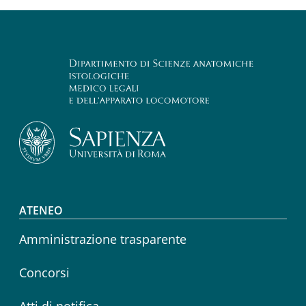
Footer menu
ATENEO
Amministrazione trasparente
Concorsi
Atti di notifica