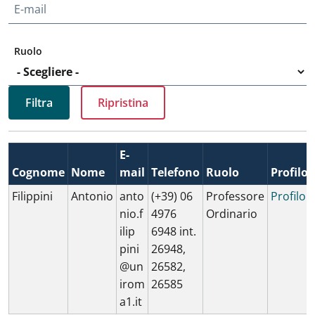
E-mail
Ruolo
E-
Cognome
Nome
mail
Telefono
Ruolo
Profilo
Filippini
Antonio
anto
(+39) 06
Professore
Profilo
nio.f
4976
Ordinario
ilip
6948 int.
pini
26948,
@un
26582,
irom
26585
a1.it