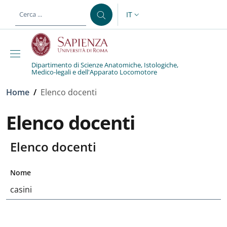
Salta al contenuto principale
Skip to footer content
IT
SELETTORE LINGUA: CURREN
Dipartimento di Scienze Anatomiche, Istologiche,
Medico-legali e dell'Apparato Locomotore
Briciole di pane
Home
/
Elenco docenti
Elenco docenti
Elenco docenti
Nome