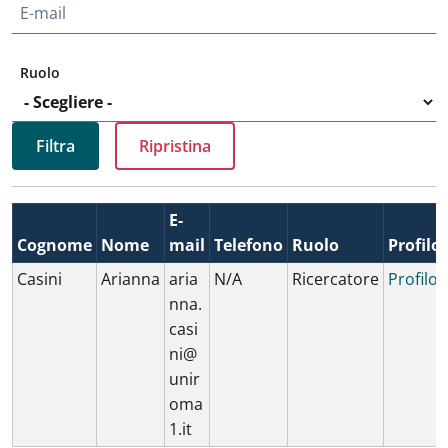
E-mail
Ruolo
E-
Cognome
Nome
mail
Telefono
Ruolo
Profilo
Casini
Arianna
aria
N/A
Ricercatore
Profilo
nna.
casi
ni@
unir
oma
1.it