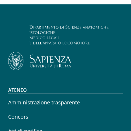
Footer menu
ATENEO
Amministrazione trasparente
Concorsi
Atti di notifica