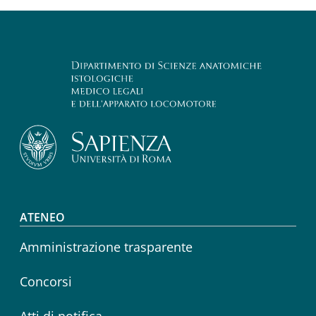
Footer menu
ATENEO
Amministrazione trasparente
Concorsi
Atti di notifica