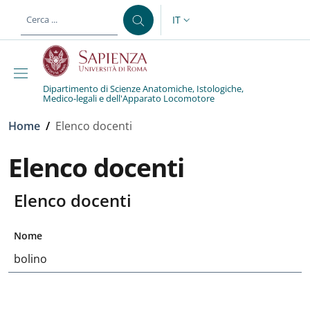
Salta al contenuto principale
Skip to footer content
IT
SELETTORE LINGUA: CURREN
Dipartimento di Scienze Anatomiche, Istologiche,
Medico-legali e dell'Apparato Locomotore
Briciole di pane
Home
/
Elenco docenti
Elenco docenti
Elenco docenti
Nome