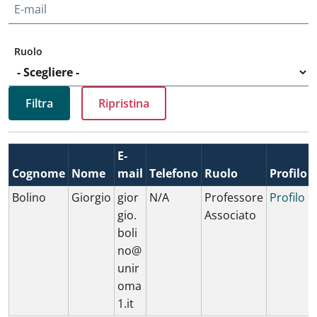
E-mail
Ruolo
E-
Cognome
Nome
mail
Telefono
Ruolo
Profilo
Bolino
Giorgio
gior
N/A
Professore
Profilo
gio.
Associato
boli
no@
unir
oma
1.it