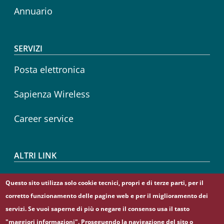
Annuario
SERVIZI
Posta elettronica
Sapienza Wireless
Career service
ALTRI LINK
CIAO
Questo sito utilizza solo cookie tecnici, propri e di terze parti, per il
corretto funzionamento delle pagine web e per il miglioramento dei
Sapienza Store
servizi. Se vuoi saperne di più o negare il consenso usa il tasto
"maggiori informazioni". Proseguendo la navigazione del sito o