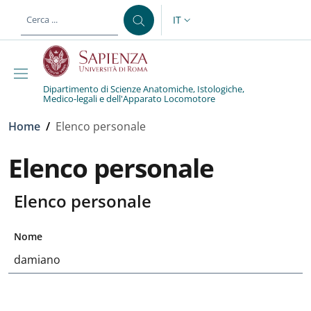
Salta al contenuto principale
Skip to footer content
IT
SELETTORE LINGUA: CURREN
Dipartimento di Scienze Anatomiche, Istologiche,
Medico-legali e dell'Apparato Locomotore
Briciole di pane
Home
/
Elenco personale
Elenco personale
Elenco personale
Nome